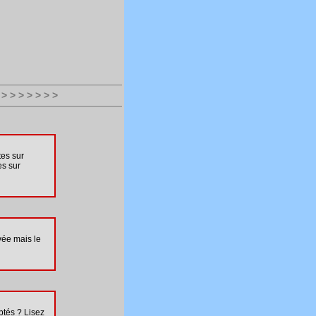
> > > > > > >
tes sur
s sur
vée mais le
ptés ? Lisez