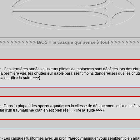
 > > > > > > > > > > BiOS = le casque qui pense à tout > > > > > > > > 
r
- Ces dernières années plusieurs pilotes de motocross sont décédés lors des chu
 la première vue, les
chutes sur sable
paraissent moins dangereuses que les chute
ais ...
(lire la suite >>>)
r
- Dans la plupart des
sports aquatiques
la vitesse de déplacement est moins éle
tal d'un traumatisme crânien est bien réel ...
(lire la suite >>>)
r
- Les casques fusiformes avec un profil "aérodynamique" vous semblent bien ada