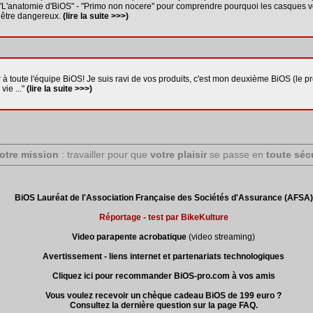
"L'anatomie d'BiOS" - "Primo non nocere" pour comprendre pourquoi les casques 
 être dangereux.
(lire la suite >>>)
 à toute l'équipe BiOS! Je suis ravi de vos produits, c'est mon deuxième BiOS (le p
vie ..."
(lire la suite >>>)
Notre mission
: travailler pour que
votre plaisir
se passe en
toute sécu
BiOS Lauréat de l'Association Française des Sociétés d'Assurance (AFSA)
Réportage - test par BikeKulture
Video parapente acrobatique
(video streaming)
Avertissement - liens internet et partenariats technologiques
Cliquez ici pour recommander BiOS-pro.com à vos amis
Vous voulez recevoir un chèque cadeau BiOS de 199 euro ?
Consultez la dernière question sur la page FAQ.