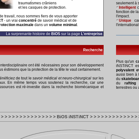
traumatismes crâniens
seulement à 
et les casques de protection.
Intelligent
c
fonction de la
e travail, nous sommes fiers de vous apporter
l'impact.
CT
- un vrai
concentré
de savoir médical et de
Unique
car
rotection maximale
dans un
volume minimal
.
l'international
La surprenante histoire de
BiOS
sur la page
L'entreprise
.
Recherche
Plus qu'un
c
interdisciplinaire ont été nécesaires pour son développement
iNSTiNCT est
us éstimons que la protection de la tête le vaut certainement.
polyvalent e
aussi bien à 
énéficiez de tout le
savoir médical et neuro-chirurgical
sur les
du
skateboa
raux. En même temps vous soutenez la recherche, car une
du
rafting
e
ssources est ré-investie dans la recherche biomécanique et
terrestres ou 
 > > > > > > > > > > > > > > > BiOS iNSTiNCT > > > > > > > > > > > > > 