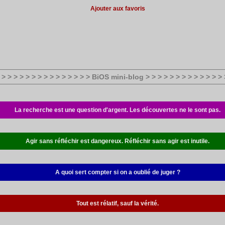
Ajouter aux favoris
 > > > > > > > > > > > > > > > BiOS mini-blog > > > > > > > > > > > > > 
La recherche est une question d'argent. Les découvertes ne le sont pas.
Agir sans réfléchir est dangereux. Réfléchir sans agir est inutile.
A quoi sert compter si on a oublié de juger ?
Tout est rélatif, sauf la vérité.