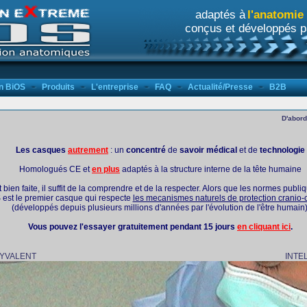
adaptés à
l'anatomie
conçus et développés 
un BiOS
Produits
L'entreprise
FAQ
Actualité/Presse
B2B
D'abor
Les casques
autrement
: un
concentré
de
savoir médical
et de
technologie
Homologués CE et
en plus
adaptés à la structure interne de la tête humaine
 bien faite, il suffit de la comprendre et de la respecter. Alors que les normes publi
 est le premier casque qui respecte
les mecanismes naturels de protection cranio-
(développés depuis plusieurs millions d'années par l'évolution de l'être humain)
Vous pouvez l'essayer gratuitement pendant 15 jours
en cliquant ici
.
OLYVALENT INTELLIGE