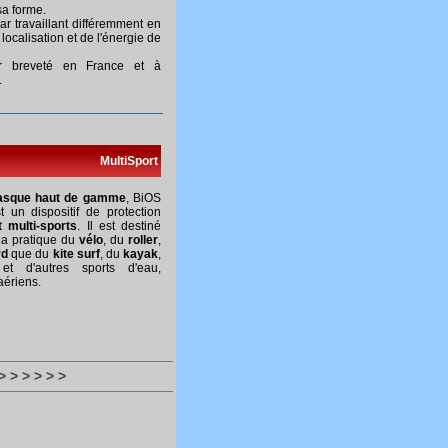
sa forme.
ar travaillant différemment en
 localisation et de l'énergie de
 breveté en France et à
.
MultiSport
asque haut de gamme
, BiOS
 un dispositif de protection
t multi-sports
. Il est destiné
la pratique du
vélo
, du
roller
,
rd
que du
kite surf
, du
kayak
,
t d'autres sports d'eau,
aériens.
> > > > > >