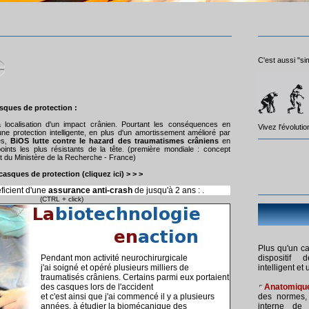
C'est aussi "si
sques de protection :
la localisation d'un impact crânien. Pourtant les conséquences en
Vivez l'évolutio
 protection intelligente, en plus d'un amortissement amélioré par
es,
BiOS lutte contre le hazard des traumatismes crâniens
en
oints les plus résistants de la tête. (première mondiale : concept
t du Ministère de la Recherche - France)
asques de protection (cliquez ici) > > >
ficient d'une
assurance anti-cras
h
de jusqu'à 2 ans : .
(CTRL + click)
Plus qu'un c
Pendant mon activité neurochirurgicale
dispositif 
j'ai soigné et opéré plusieurs milliers de
intelligent et
traumatisés crâniens. Certains parmi eux portaient
des casques lors de l'accident
Anatomiqu
et c'est ainsi que j'ai commencé il y a plusieurs
des normes, 
années, à étudier la biomécanique des
interne de