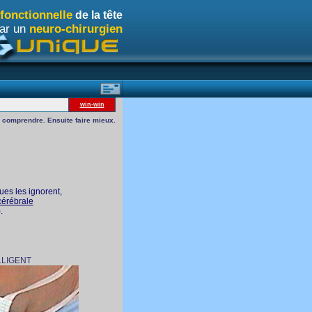
 fonctionnelle
de la tête
par un
neuro-chirurgien
win-win
d comprendre. Ensuite faire mieux.
ques les ignorent,
cérébrale
.
NT