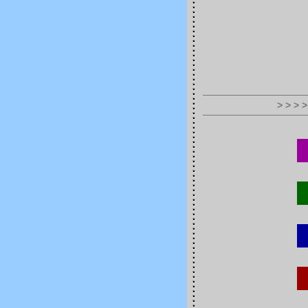
> > > >