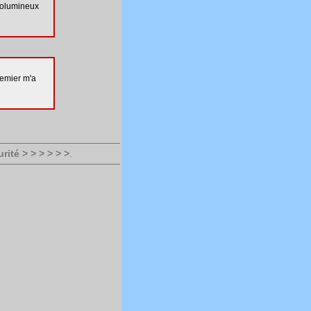
volumineux
remier m'a
rité > > > > > >
.