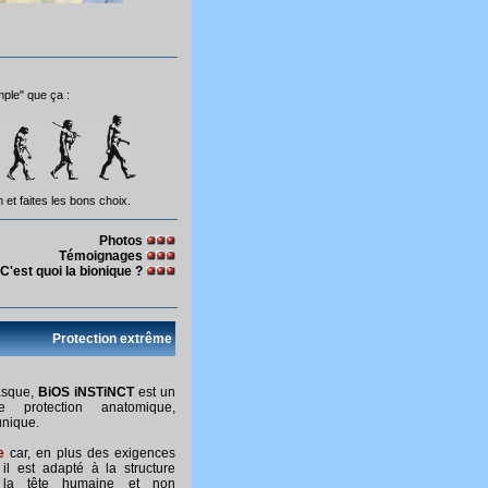
mple" que ça :
n et faites les bons choix.
Photos
Témoignages
C'est quoi la bionique ?
Protection extrême
asque,
BiOS iNSTiNCT
est un
de protection anatomique,
 unique.
e
car, en plus des exigences
il est adapté à la structure
 la tête humaine et non