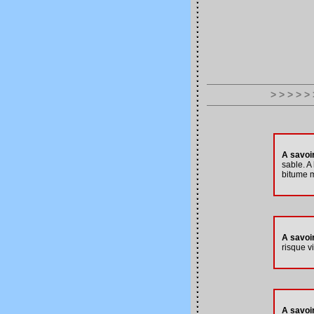
> > > > >
A savoi
sable. A
bitume m
A savoi
risque vi
A savoi